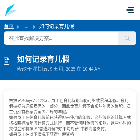
跳过至主要内容
首页
...
如何记录育儿假
如何记录育儿假
修改于 星期五, 9 五月, 2025 在 10:44 AM
根据
Holidays Act 2003
，员工在育儿假期间仍可继续累积年假。育儿
假被视为连续雇佣的一部分，因此休育儿假不会影响年假的累积。员
工仍然有权享受至少四周的年假。
如果员工在休育儿假前已获得但未使用的年假，这些假期的计算方式
将按照标准年假计算方式进行，而不受何时休假的影响。这些小时的
支付金额将按照"普通周薪"或"平均周薪"中较高者支付。
如果员工在以下情况下获得年假资格：