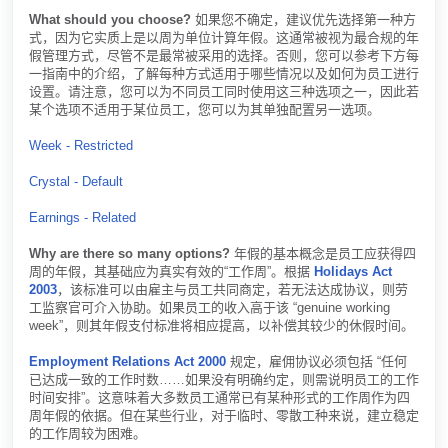
What should you choose?
如果您不确定，建议优先选择第一种方
式，因为它实质上是以周为单位计算年假。这通常被视为最合规的年
假管理方式，尽管不是最常被采用的选择。否则，您可以参考下方每
一指南中的介绍，了解每种方式适用于哪些情况以及如何为员工进行
设置。请注意，您可以为不同员工同时使用这三种选项之一，因此若
某个选项不适用于某位员工，您可以为其单独配置另一选项。
Week - Restricted
Crystal - Default
Earnings - Related
Why are there so many options?
年假的基本概念是员工应获得四
周的年假，其基础应为真实有效的“工作周”。根据
Holidays Act
2003
，该标准可以由雇主与员工共同商定，若无法达成协议，则劳
工监察官可介入协助。如果员工的收入高于该 “genuine working
week”，则其年假支付标准将相应提高，以补偿其较少的休假时间。
Employment Relations Act 2000
规定，雇佣协议必须包括 “任何
已达成一致的工作时数……如果没有明确约定，则需说明员工的工作
时间安排”。这意味着大多数员工通常已有某种形式的工作周作为四
周年假的依据。但在某些行业，对于临时、零散工种来说，建立稳定
的工作周较为困难。