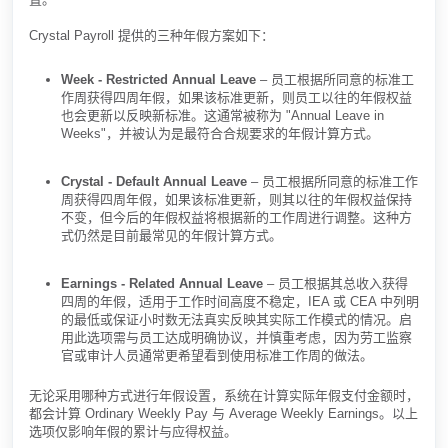
Crystal Payroll 提供的三种年假方案如下：
Week - Restricted Annual Leave
– 员工根据所同意的标准工
作周获得四周年假，如果该标准更新，则员工以往的年假权益
也会更新以反映新标准。这通常被称为 "Annual Leave in
Weeks"，并被认为是最符合合规要求的年假计算方式。
Crystal - Default Annual Leave
– 员工根据所同意的标准工作
周获得四周年假，如果该标准更新，则其以往的年假权益保持
不变，但今后的年假权益将根据新的工作周进行调整。这种方
式仍然是目前最常见的年假计算方式。
Earnings - Related Annual Leave
– 员工根据其总收入获得
四周的年假，适用于工作时间高度不稳定，IEA 或 CEA 中列明
的最低或保证小时数无法真实反映其实际工作模式的情况。启
用此选项需与员工达成明确协议，并慎重考虑，因为劳工监察
官或审计人员通常更希望看到使用标准工作周的做法。
无论采用哪种方式进行年假设置，系统在计算实际年假支付金额时，
都会计算 Ordinary Weekly Pay 与 Average Weekly Earnings。以上
选项仅影响年假的累计与应得权益。